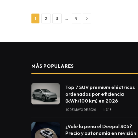
Next
…
1
2
3
9
MÁS POPULARES
Top 7 SUV premium eléctricos
ordenados por eficiencia
(kWh/100 km) en 2026
10 DE MAYO DE 2026
318
¿Vale la pena el Deepal S05?
Precio y autonomía en revisión