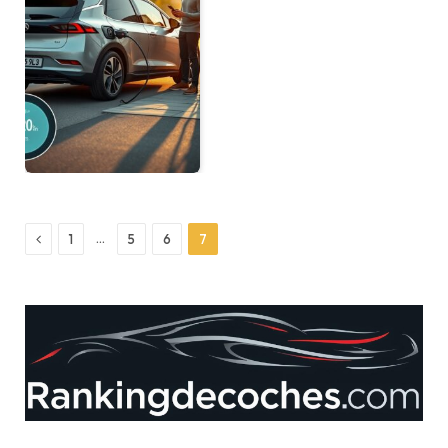
Previous
…
1
5
6
7