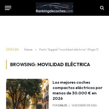
ESTÁS EN:
Home
»
Posts Tagged "movilidad eléctrica" (Page 7)
BROWSING:
MOVILIDAD ELÉCTRICA
Los mejores coches
compactos eléctricos por
menos de 30.000 € en
2026
POR
CARLOS
16 DE ENERO DE 2026