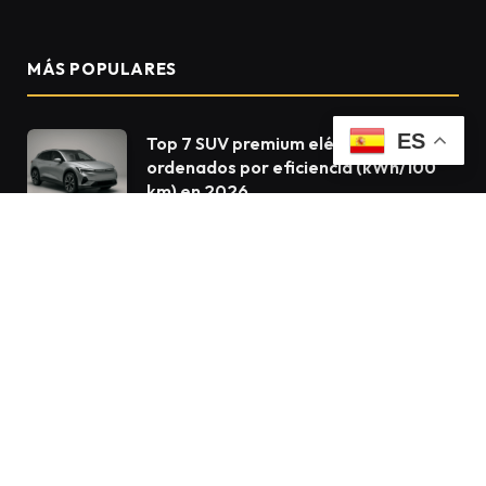
MÁS POPULARES
ES
Top 7 SUV premium eléctricos
ordenados por eficiencia (kWh/100
km) en 2026
10 DE MAYO DE 2026
324
¿Vale la pena el Deepal S05? Precio y
autonomía en revisión
15 DE MARZO DE 2026
303
Los 6 SUV premium eléctricos de 7
plazas que podrás comprar en
España en 2026
10 DE MAYO DE 2026
294