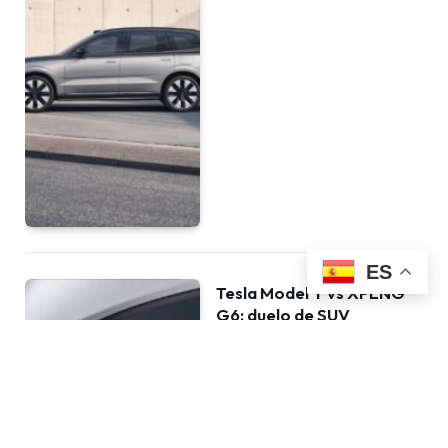
ES
Tesla Model Y vs XPENG
G6: duelo de SUV
eléctricos por tecnología,
software y
actualizaciones OTA
POR
DANI
19 DE JULIO DE 2026