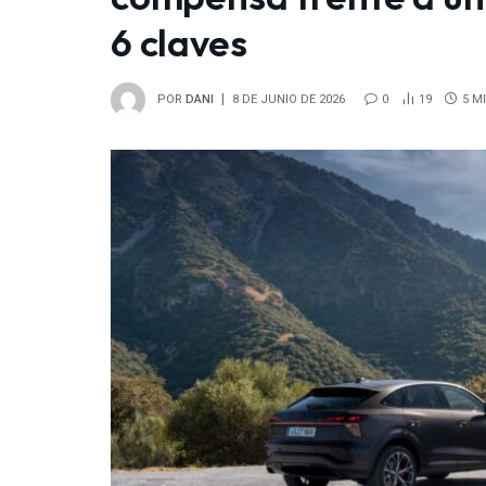
6 claves
POR
DANI
8 DE JUNIO DE 2026
0
19
5 M