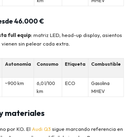
km
MHEV
esde 46.000 €
ta full equip
: matriz LED, head-up display, asientos
vienen sin pelear cada extra.
Autonomía
Consumo
Etiqueta
Combustible
~900 km
6,0 l/100
ECO
Gasolina
km
MHEV
 y materiales
 no por KO. El
Audi Q3
sigue marcando referencia en