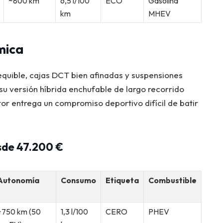
~800 km
6,5 l/100
ECO
Gasolina
km
MHEV
mica
equible, cajas DCT bien afinadas y suspensiones
u versión híbrida enchufable de largo recorrido
or entrega un compromiso deportivo difícil de batir
sde 47.200 €
Autonomía
Consumo
Etiqueta
Combustible
~750 km (50
1,3 l/100
CERO
PHEV