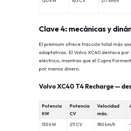
120 kW
163 CV
217 km/h
Clave 4: mecánicas y diná
El premium ofrece tracción total más as
adaptativas. El Volvo XC40 destaca por s
eléctrico, mientras que el Cupra Forment
por menos dinero.
Volvo XC40 T4 Recharge — de
Potencia
Potencia
Velocidad
KW
CV
máx.
155 kW
211 CV
180 km/h