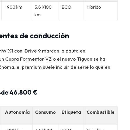
~900 km
5,8 l/100
ECO
Híbrido
km
tentes de conducción
W X1 con iDrive 9 marcan la pauta en
 un Cupra Formentor VZ o el nuevo Tiguan se ha
oma, el premium suele incluir de serie lo que en
sde 46.800 €
Autonomía
Consumo
Etiqueta
Combustible