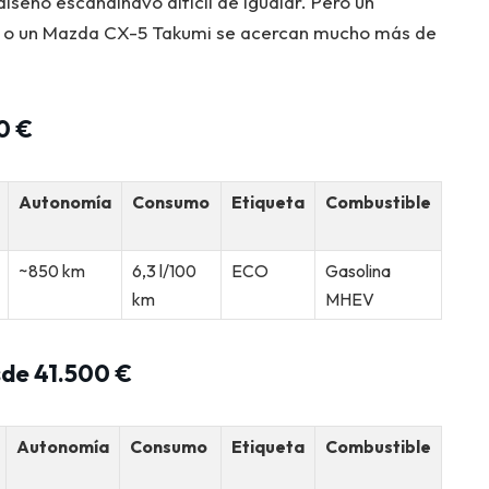
iseño escandinavo difícil de igualar. Pero un
 o un Mazda CX-5 Takumi se acercan mucho más de
0 €
Autonomía
Consumo
Etiqueta
Combustible
~850 km
6,3 l/100
ECO
Gasolina
km
MHEV
de 41.500 €
Autonomía
Consumo
Etiqueta
Combustible