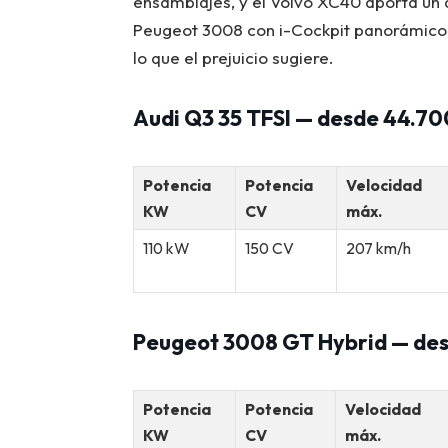
ensamblajes, y el Volvo XC40 aporta un d
Peugeot 3008 con i-Cockpit panorámico
lo que el prejuicio sugiere.
Audi Q3 35 TFSI — desde 44.70
Potencia
Potencia
Velocidad
KW
CV
máx.
110 kW
150 CV
207 km/h
Peugeot 3008 GT Hybrid — des
Potencia
Potencia
Velocidad
KW
CV
máx.