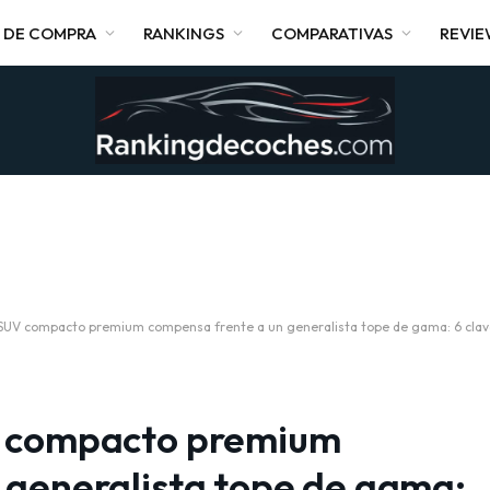
 DE COMPRA
RANKINGS
COMPARATIVAS
REVI
SUV compacto premium compensa frente a un generalista tope de gama: 6 clav
V compacto premium
 generalista tope de gama: