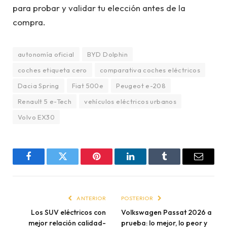
para probar y validar tu elección antes de la
compra.
autonomía oficial
BYD Dolphin
coches etiqueta cero
comparativa coches eléctricos
Dacia Spring
Fiat 500e
Peugeot e-208
Renault 5 e-Tech
vehículos eléctricos urbanos
Volvo EX30
Facebook
Twitter
Pinterest
LinkedIn
Tumblr
Email
ANTERIOR
POSTERIOR
Los SUV eléctricos con
Volkswagen Passat 2026 a
mejor relación calidad-
prueba: lo mejor, lo peor y