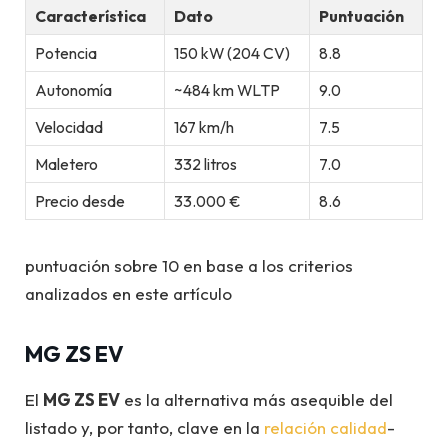
Característica
Dato
Puntuación
Potencia
150 kW (204 CV)
8.8
Autonomía
~484 km WLTP
9.0
Velocidad
167 km/h
7.5
Maletero
332 litros
7.0
Precio desde
33.000 €
8.6
puntuación sobre 10 en base a los criterios
analizados en este artículo
MG ZS EV
El
MG ZS EV
es la alternativa más asequible del
listado y, por tanto, clave en la
relación calidad
-