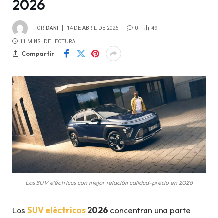
2026
POR
DANI
14 DE ABRIL DE 2026
0
49
11 MINS. DE LECTURA
Compartir
Los SUV eléctricos con mejor relación calidad-precio en 2026
Los
SUV eléctricos
2026
concentran una parte