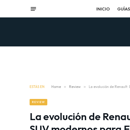
INICIO
GUÍAS
ESTÁS EN:
Home
»
Review
»
La evolución de Renault
REVIEW
La evolución de Renau
SUV modernos para 