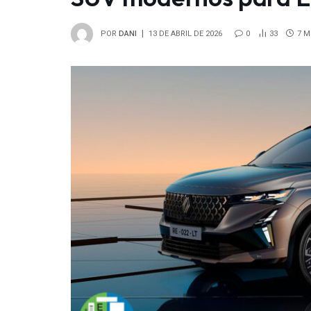
POR
DANI
13 DE ABRIL DE 2026
0
33
7 M