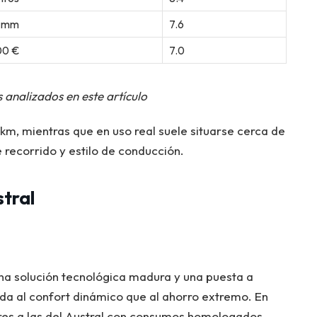
0 mm
7.6
00 €
7.0
s analizados en este artículo
m, mientras que en uso real suele situarse cerca de
 recorrido y estilo de conducción.
stral
 una solución tecnológica madura y una puesta a
a al confort dinámico que al ahorro extremo. En
lares a las del Austral con consumos homologados