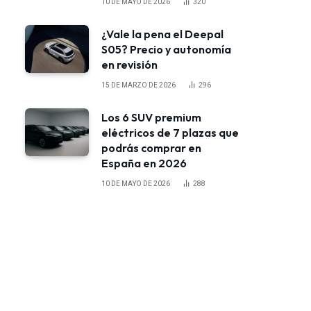
10 DE MAYO DE 2026
320
¿Vale la pena el Deepal
S05? Precio y autonomía
en revisión
15 DE MARZO DE 2026
296
Los 6 SUV premium
eléctricos de 7 plazas que
podrás comprar en
España en 2026
10 DE MAYO DE 2026
288