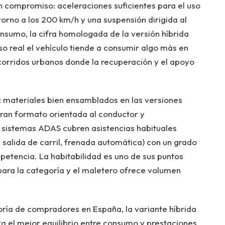
n compromiso: aceleraciones suficientes para el uso
torno a los 200 km/h y una suspensión dirigida al
nsumo, la cifra homologada de la versión híbrida
so real el vehículo tiende a consumir algo más en
ecorridos urbanos donde la recuperación y el apoyo
a: materiales bien ensamblados en las versiones
 gran formato orientada al conductor y
s sistemas ADAS cubren asistencias habituales
 salida de carril, frenada automática) con un grado
etencia. La habitabilidad es uno de sus puntos
 para la categoría y el maletero ofrece volumen
ría de compradores en España, la variante híbrida
a el mejor equilibrio entre consumo y prestaciones,