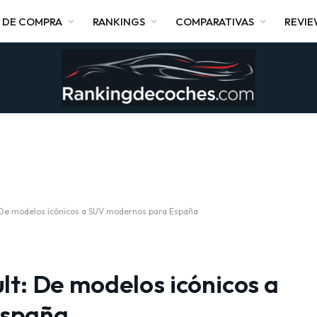
 DE COMPRA
RANKINGS
COMPARATIVAS
REVI
: De modelos icónicos a SUV modernos para España
lt: De modelos icónicos a
España