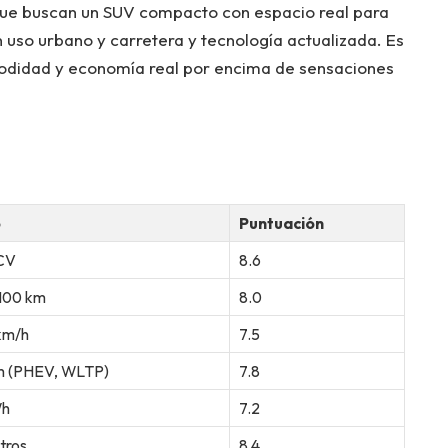
s que buscan un SUV compacto con espacio real para
n uso urbano y carretera y tecnología actualizada. Es
modidad y economía real por encima de sensaciones
o
Puntuación
CV
8.6
/100 km
8.0
km/h
7.5
m (PHEV, WLTP)
7.8
Wh
7.2
itros
8.4