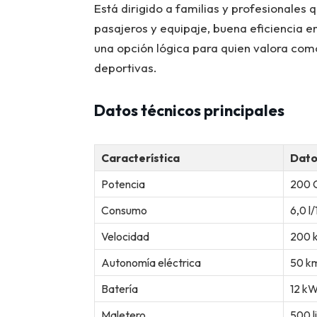
Está dirigido a familias y profesionale
pasajeros y equipaje, buena eficiencia e
una opción lógica para quien valora co
deportivas.
Datos técnicos principales
Característica
Dat
Potencia
200 
Consumo
6,0 l
Velocidad
200 
Autonomía eléctrica
50 k
Batería
12 k
Maletero
500 l