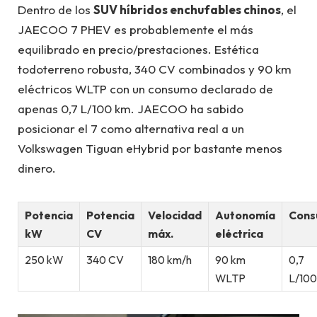
Dentro de los
SUV híbridos enchufables chinos
, el
JAECOO 7 PHEV es probablemente el más
equilibrado en precio/prestaciones. Estética
todoterreno robusta, 340 CV combinados y 90 km
eléctricos WLTP con un consumo declarado de
apenas 0,7 L/100 km. JAECOO ha sabido
posicionar el 7 como alternativa real a un
Volkswagen Tiguan eHybrid por bastante menos
dinero.
Potencia
Potencia
Velocidad
Autonomía
Con
kW
CV
máx.
eléctrica
250 kW
340 CV
180 km/h
90 km
0,7
WLTP
L/10