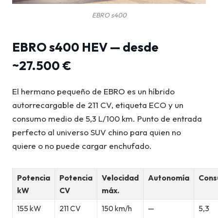
EBRO s400
EBRO s400 HEV — desde
~27.500 €
El hermano pequeño de EBRO es un híbrido
autorrecargable de 211 CV, etiqueta ECO y un
consumo medio de 5,3 L/100 km. Punto de entrada
perfecto al universo SUV chino para quien no
quiere o no puede cargar enchufado.
Potencia
Potencia
Velocidad
Autonomía
Con
kW
CV
máx.
155 kW
211 CV
150 km/h
—
5,3