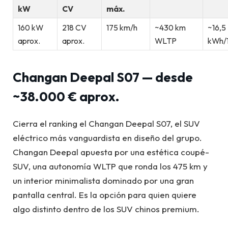
kW
CV
máx.
160 kW
218 CV
175 km/h
~430 km
~16,5
aprox.
aprox.
WLTP
kWh/
Changan Deepal S07 — desde
~38.000 € aprox.
Cierra el ranking el Changan Deepal S07, el SUV
eléctrico más vanguardista en diseño del grupo.
Changan Deepal apuesta por una estética coupé-
SUV, una autonomía WLTP que ronda los 475 km y
un interior minimalista dominado por una gran
pantalla central. Es la opción para quien quiere
algo distinto dentro de los SUV chinos premium.