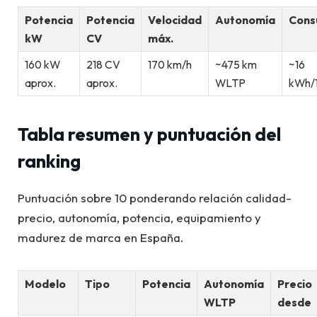
Potencia
Potencia
Velocidad
Autonomía
Con
kW
CV
máx.
160 kW
218 CV
170 km/h
~475 km
~16
aprox.
aprox.
WLTP
kWh/
Tabla resumen y puntuación del
ranking
Puntuación sobre 10 ponderando relación calidad-
precio, autonomía, potencia, equipamiento y
madurez de marca en España.
Modelo
Tipo
Potencia
Autonomía
Precio
WLTP
desde