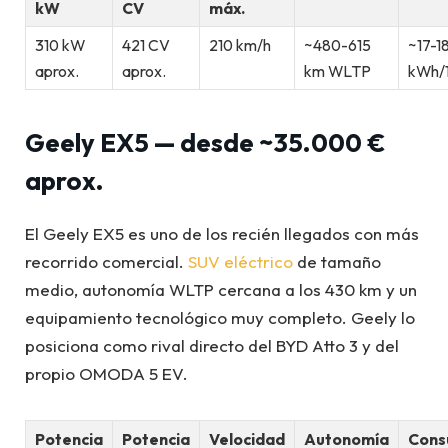
kW
CV
máx.
310 kW
421 CV
210 km/h
~480-615
~17-1
aprox.
aprox.
km WLTP
kWh/
Geely EX5 — desde ~35.000 €
aprox.
El Geely EX5 es uno de los recién llegados con más
recorrido comercial.
SUV eléctrico
de tamaño
medio, autonomía WLTP cercana a los 430 km y un
equipamiento tecnológico muy completo. Geely lo
posiciona como rival directo del BYD Atto 3 y del
propio OMODA 5 EV.
Potencia
Potencia
Velocidad
Autonomía
Con