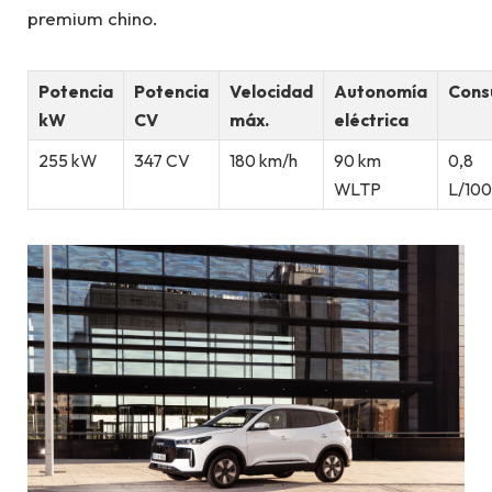
premium chino.
Potencia
Potencia
Velocidad
Autonomía
Con
kW
CV
máx.
eléctrica
255 kW
347 CV
180 km/h
90 km
0,8
WLTP
L/10