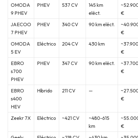
OMODA
PHEV
537 CV
145 km
~52.90
9 PHEV
eléct.
€
JAECOO
PHEV
340 CV
90 km eléct.
~40.90
7 PHEV
€
OMODA
Eléctrico
204 CV
430 km
~37.90
5 EV
€
EBRO
PHEV
347 CV
90 km eléct.
~37.70
s700
€
PHEV
EBRO
Híbrido
211 CV
—
~27.50
s400
€
HEV
Zeekr 7X
Eléctrico
~421 CV
~480-615
~55.00
km
€
Geely
Eléctrico
~218 CV
~430 km
~35.00