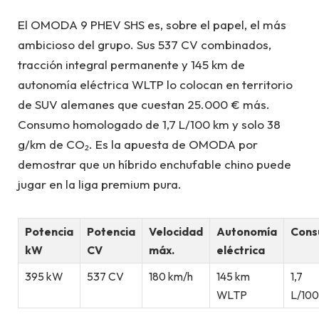
El OMODA 9 PHEV SHS es, sobre el papel, el más
ambicioso del grupo. Sus 537 CV combinados,
tracción integral permanente y 145 km de
autonomía eléctrica WLTP lo colocan en territorio
de SUV alemanes que cuestan 25.000 € más.
Consumo homologado de 1,7 L/100 km y solo 38
g/km de CO₂. Es la apuesta de OMODA por
demostrar que un híbrido enchufable chino puede
jugar en la liga premium pura.
Potencia
Potencia
Velocidad
Autonomía
Con
kW
CV
máx.
eléctrica
395 kW
537 CV
180 km/h
145 km
1,7
WLTP
L/10