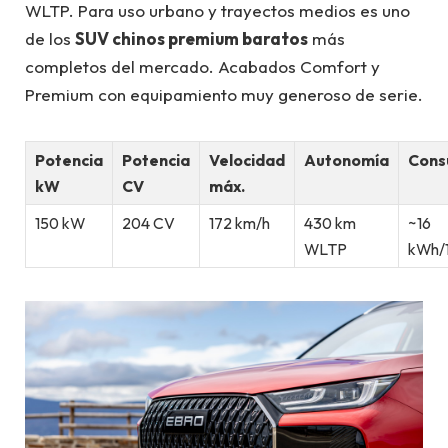
WLTP. Para uso urbano y trayectos medios es uno
de los
SUV chinos premium baratos
más
completos del mercado. Acabados Comfort y
Premium con equipamiento muy generoso de serie.
Potencia
Potencia
Velocidad
Autonomía
Con
kW
CV
máx.
150 kW
204 CV
172 km/h
430 km
~16
WLTP
kWh/