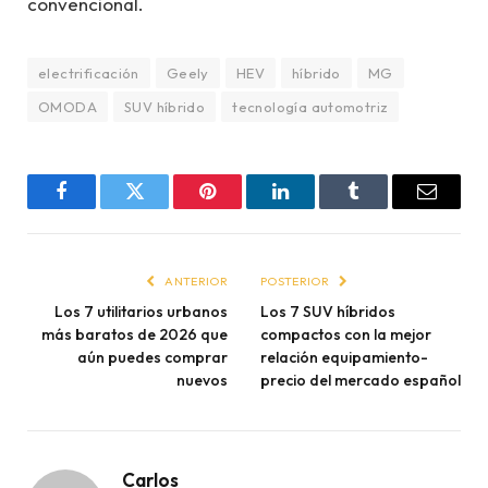
convencional.
electrificación
Geely
HEV
híbrido
MG
OMODA
SUV híbrido
tecnología automotriz
Facebook
Twitter
Pinterest
LinkedIn
Tumblr
Email
ANTERIOR
POSTERIOR
Los 7 utilitarios urbanos
Los 7 SUV híbridos
más baratos de 2026 que
compactos con la mejor
aún puedes comprar
relación equipamiento-
nuevos
precio del mercado español
Carlos