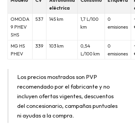
eléctrica
OMODA
537
145 km
1,7 L/100
0
9 PHEV
km
emisiones
SHS
MG HS
339
103 km
0,54
0
PHEV
L/100 km
emisiones
Los precios mostrados son PVP
recomendado por el fabricante y no
incluyen ofertas vigentes, descuentos
del concesionario, campañas puntuales
ni ayudas a la compra.