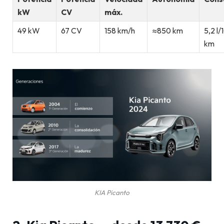
kW
CV
máx.
49 kW
67 CV
158 km/h
≈850 km
5,2 l/
km
KIA Picanto