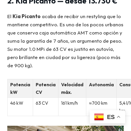
2. Kia Picanto — desde 13.730 €
El
Kia Picanto
acaba de recibir un restyling que lo
mantiene competitivo. Es uno de los pocos urbanos
que conserva caja automática AMT como opción y
suma la garantía de 7 años, un argumento de peso.
Su motor 1.0 MPi de 63 CV es justito en autovía,
pero brillante en ciudad por su ligereza (poco más
de 900 kg).
Potencia
Potencia
Velocidad
Autonomía
Con
kW
CV
máx.
46 kW
63 CV
161 km/h
≈700 km
5,4 l/
km
ES