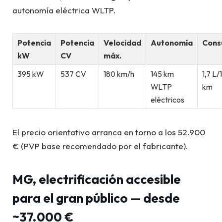
autonomía eléctrica WLTP.
Potencia
Potencia
Velocidad
Autonomía
Con
kW
CV
máx.
395 kW
537 CV
180 km/h
145 km
1,7 L/
WLTP
km
eléctricos
El precio orientativo arranca en torno a los 52.900
€ (PVP base recomendado por el fabricante).
MG, electrificación accesible
para el gran público — desde
~37.000 €