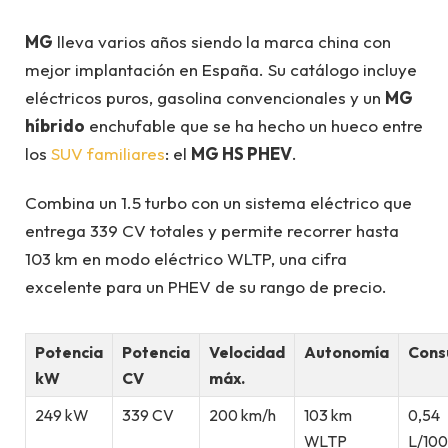
MG
lleva varios años siendo la marca china con
mejor implantación en España. Su catálogo incluye
eléctricos puros, gasolina convencionales y un
MG
híbrido
enchufable que se ha hecho un hueco entre
los
SUV familiares
: el
MG HS PHEV
.
Combina un 1.5 turbo con un sistema eléctrico que
entrega 339 CV totales y permite recorrer hasta
103 km en modo eléctrico WLTP, una cifra
excelente para un PHEV de su rango de precio.
Potencia
Potencia
Velocidad
Autonomía
Con
kW
CV
máx.
249 kW
339 CV
200 km/h
103 km
0,54
WLTP
L/100