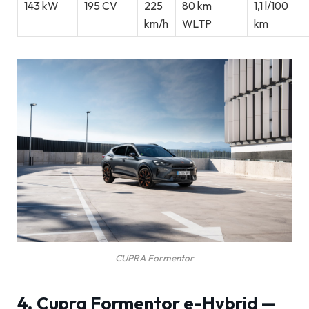
143 kW
195 CV
225
80 km
1,1 l/100
km/h
WLTP
km
CUPRA Formentor
4. Cupra Formentor e-Hybrid —