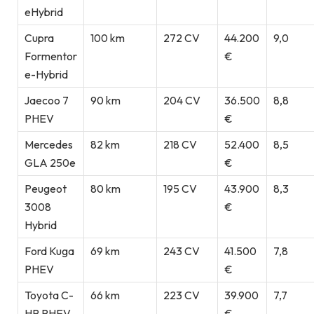
eHybrid
Cupra
100 km
272 CV
44.200
9,0
Formentor
€
e-Hybrid
Jaecoo 7
90 km
204 CV
36.500
8,8
PHEV
€
Mercedes
82 km
218 CV
52.400
8,5
GLA 250e
€
Peugeot
80 km
195 CV
43.900
8,3
3008
€
Hybrid
Ford Kuga
69 km
243 CV
41.500
7,8
PHEV
€
Toyota C-
66 km
223 CV
39.900
7,7
HR PHEV
€