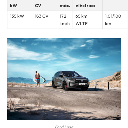
kW
CV
máx.
eléctrica
135 kW
183 CV
172
65 km
1,0 l/100
km/h
WLTP
km
Ford Kuga