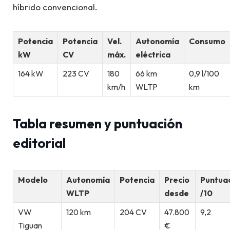
híbrido convencional.
Potencia
Potencia
Vel.
Autonomía
Consumo
kW
CV
máx.
eléctrica
164 kW
223 CV
180
66 km
0,9 l/100
km/h
WLTP
km
Tabla resumen y puntuación
editorial
Modelo
Autonomía
Potencia
Precio
Puntua
WLTP
desde
/10
VW
120 km
204 CV
47.800
9,2
Tiguan
€