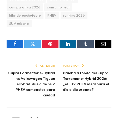
comparativa 2026
consumo real
híbrido enchufable
PHEV
ranking 2026
SUV urbano
Facebook
Twitter
Pinterest
LinkedIn
Tumblr
Email
ANTERIOR
POSTERIOR
Cupra Formentor e-Hybrid
Prueba a fondo del Cupra
vs Volkswagen Tiguan
Terramar e-Hybrid 2026:
eHybrid: duelo de SUV
¿el SUV PHEV ideal para el
PHEV compactos para
día a día urbano?
ciudad