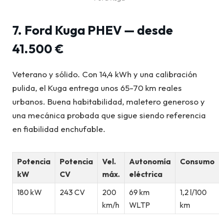
7. Ford Kuga PHEV — desde
41.500 €
Veterano y sólido. Con 14,4 kWh y una calibración
pulida, el Kuga entrega unos 65-70 km reales
urbanos. Buena habitabilidad, maletero generoso y
una mecánica probada que sigue siendo referencia
en fiabilidad enchufable.
Potencia
Potencia
Vel.
Autonomía
Consumo
kW
CV
máx.
eléctrica
180 kW
243 CV
200
69 km
1,2 l/100
km/h
WLTP
km