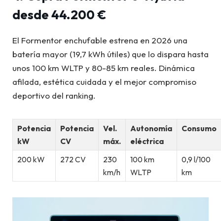
desde 44.200 €
El Formentor enchufable estrena en 2026 una
batería mayor (19,7 kWh útiles) que lo dispara hasta
unos 100 km WLTP y 80-85 km reales. Dinámica
afilada, estética cuidada y el mejor compromiso
deportivo del ranking.
Potencia
Potencia
Vel.
Autonomía
Consumo
kW
CV
máx.
eléctrica
200 kW
272 CV
230
100 km
0,9 l/100
km/h
WLTP
km