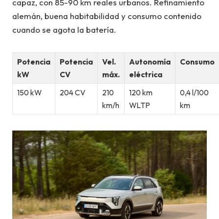
capaz, con 85-90 km reales urbanos. Refinamiento
alemán, buena habitabilidad y consumo contenido
cuando se agota la batería.
Potencia
Potencia
Vel.
Autonomía
Consumo
kW
CV
máx.
eléctrica
150 kW
204 CV
210
120 km
0,4 l/100
km/h
WLTP
km