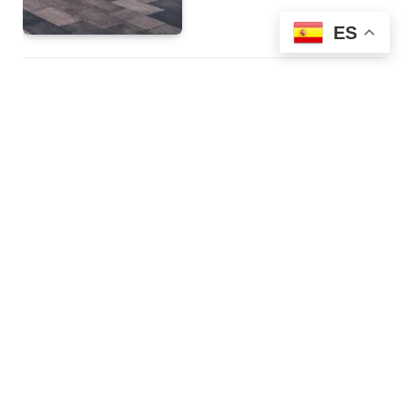
ES
Volkswagen Tayron 2026
a prueba: lo mejor, lo peor
y para quién es este coche
POR
DANI
7 DE ABRIL DE 2026