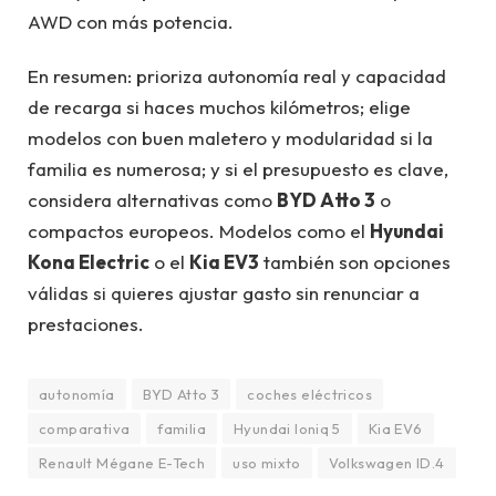
AWD con más potencia.
En resumen: prioriza autonomía real y capacidad
de recarga si haces muchos kilómetros; elige
modelos con buen maletero y modularidad si la
familia es numerosa; y si el presupuesto es clave,
considera alternativas como
BYD Atto 3
o
compactos europeos. Modelos como el
Hyundai
Kona Electric
o el
Kia EV3
también son opciones
válidas si quieres ajustar gasto sin renunciar a
prestaciones.
autonomía
BYD Atto 3
coches eléctricos
comparativa
familia
Hyundai Ioniq 5
Kia EV6
Renault Mégane E-Tech
uso mixto
Volkswagen ID.4