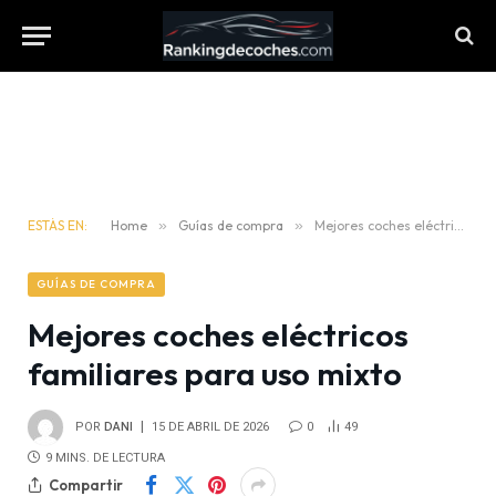
ESTÁS EN:
Home
»
Guías de compra
»
Mejores coches eléctricos familiares para uso mixto
GUÍAS DE COMPRA
Mejores coches eléctricos
familiares para uso mixto
POR
DANI
15 DE ABRIL DE 2026
0
49
9 MINS. DE LECTURA
Compartir