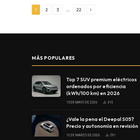
Next
…
1
2
3
22
MÁS POPULARES
Top 7 SUV premium eléctricos
ordenados por eficiencia
(kWh/100 km) en 2026
10 DE MAYO DE 2026
315
¿Vale la pena el Deepal S05?
Precio y autonomía en revisión
15 DE MARZO DE 2026
291