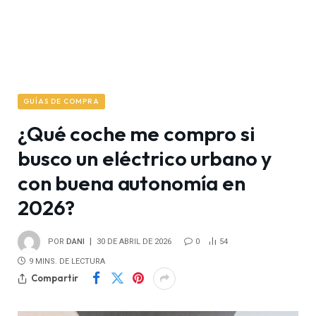
GUÍAS DE COMPRA
¿Qué coche me compro si
busco un eléctrico urbano y
con buena autonomía en
2026?
POR
DANI
30 DE ABRIL DE 2026
0
54
9 MINS. DE LECTURA
Compartir