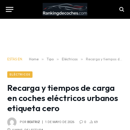
ESTÁS EN:
Home
»
Tipo
»
Eléctricos
»
Recarga y tiempos de carga en coches eléctricos urbanos etiqueta cero
ELÉCTRICOS
Recarga y tiempos de carga
en coches eléctricos urbanos
etiqueta cero
POR
BEATRIZ
1 DE MAYO DE 2026
0
69