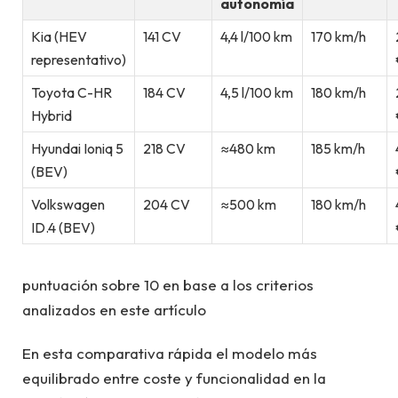
autonomía
Kia (HEV
141 CV
4,4 l/100 km
170 km/h
representativo)
Toyota C-HR
184 CV
4,5 l/100 km
180 km/h
Hybrid
Hyundai Ioniq 5
218 CV
≈480 km
185 km/h
(BEV)
Volkswagen
204 CV
≈500 km
180 km/h
ID.4 (BEV)
puntuación sobre 10 en base a los criterios
analizados en este artículo
En esta comparativa rápida el modelo más
equilibrado entre coste y funcionalidad en la