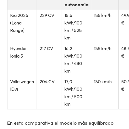
autonomía
Kia 2026
229 CV
15,6
185 km/h
49.
(Long
kWh/100
€
Range)
km / 528
km
Hyundai
217 CV
16,2
185 km/h
48.
Ioniq 5
kWh/100
€
km / 480
km
Volkswagen
204 CV
17,0
180 km/h
50.
ID.4
kWh/100
€
km / 500
km
En esta comparativa el modelo más equilibrado