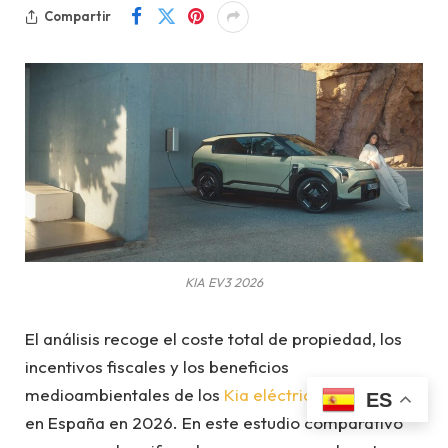
Compartir
KIA EV3 2026
El análisis recoge el coste total de propiedad, los
incentivos fiscales y los beneficios
medioambientales de los
Kia eléctricos
e híbridos
ES
en España en 2026. En este estudio comparativo