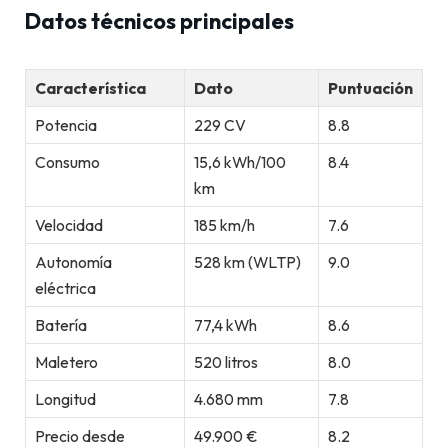
Datos técnicos principales
Característica
Dato
Puntuación
Potencia
229 CV
8.8
Consumo
15,6 kWh/100
8.4
km
Velocidad
185 km/h
7.6
Autonomía
528 km (WLTP)
9.0
eléctrica
Batería
77,4 kWh
8.6
Maletero
520 litros
8.0
Longitud
4.680 mm
7.8
Precio desde
49.900 €
8.2