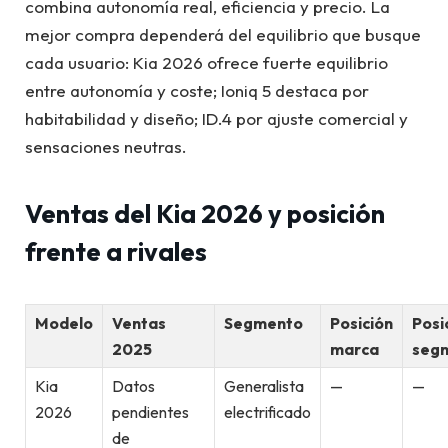
combina autonomía real, eficiencia y precio. La
mejor compra dependerá del equilibrio que busque
cada usuario: Kia 2026 ofrece fuerte equilibrio
entre autonomía y coste; Ioniq 5 destaca por
habitabilidad y diseño; ID.4 por ajuste comercial y
sensaciones neutras.
Ventas del Kia 2026 y posición
frente a rivales
Modelo
Ventas
Segmento
Posición
Posi
2025
marca
seg
Kia
Datos
Generalista
—
—
2026
pendientes
electrificado
de